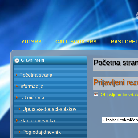
YU1SRS
CALL BOOK SRS
RASPORED 
Glavni meni
Početna stra
Početna strana
Prijavljeni re
Informacije
Objavljeno četvrta
Takmičenja
Uputstva-dodaci-spiskovi
Slanje dnevnika
Pogledaj dnevnik