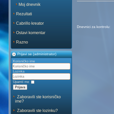
Moj dnevnik
Rezultati
Cabrillo kreator
Dnevnici za kontrolu: 
Ostavi komentar
Razno
Prijavi se (administrator)
Korisničko ime
Lozinka
Upamti me
Prijava
Zaboravili ste korisničko
ime?
Zaboravili ste lozinku?