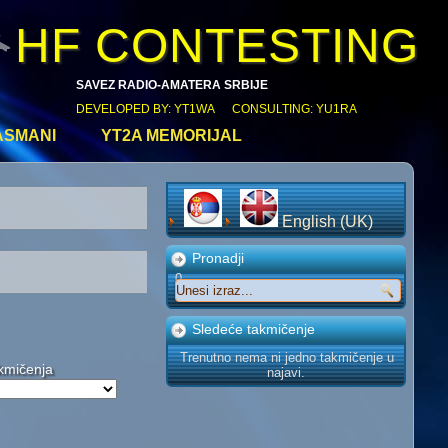
HF CONTESTING
SAVEZ RADIO-AMATERA SRBIJE
DEVELOPED BY: YT1WA CONSULTING: YU1RA
ASMANI
YT2A MEMORIJAL
English (UK)
Pronadji
0
Sledeće takmičenje
Trenutno nema ni jedno takmičenje u
kmičenja
najavi.