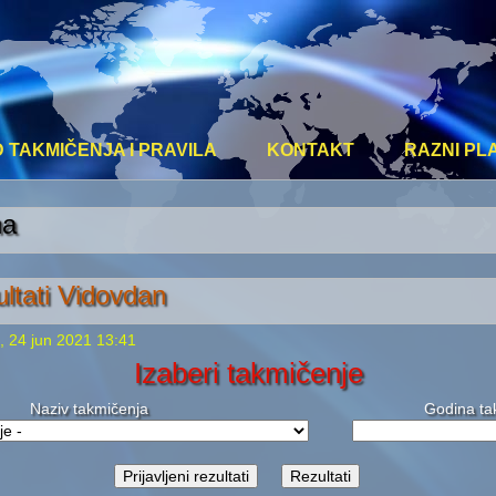
TAKMIČENJA I PRAVILA
KONTAKT
RAZNI PL
na
zultati Vidovdan
k, 24 jun 2021 13:41
Izaberi takmičenje
Naziv takmičenja
Godina ta