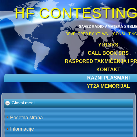
HF CONTESTIN
SAVEZ RADIO-AMATERA SRBIJ
DEVELOPED BY: YT1WA CONSULTING
YU1SRS
CALL BOOK SRS
RASPORED TAKMIČENJA I PR
KONTAKT
RAZNI PLASMANI
YT2A MEMORIJAL
Glavni meni
Početna strana
Informacije