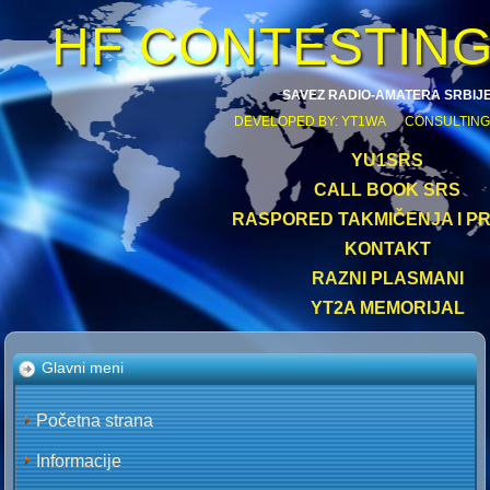
HF CONTESTIN
SAVEZ RADIO-AMATERA SRBIJ
DEVELOPED BY: YT1WA CONSULTING
YU1SRS
CALL BOOK SRS
RASPORED TAKMIČENJA I PR
KONTAKT
RAZNI PLASMANI
YT2A MEMORIJAL
Glavni meni
Početna strana
Informacije