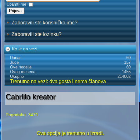
Upamti me
Prijava
Zaboravili ste korisničko ime?
Zaboravili ste lozinku?
Ko je na vezi
Danas
60
Juče
157
Ove nedelje
60
Ovog meseca
1455
Ukupno
214002
Trenutno na vezi: dva gosta i nema članova
Cabrillo kreator
Pogodaka: 3471
Ova opcija je trenutno u izradi.