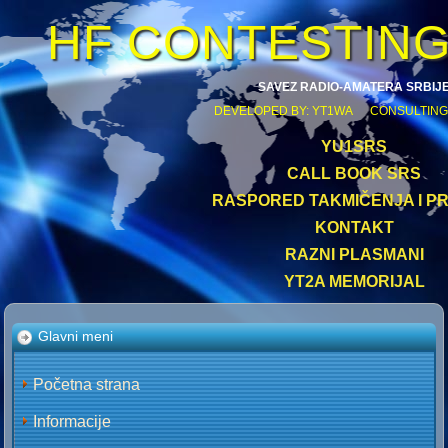
HF CONTESTIN
SAVEZ RADIO-AMATERA SRBIJ
DEVELOPED BY: YT1WA CONSULTING
YU1SRS
CALL BOOK SRS
RASPORED TAKMIČENJA I PR
KONTAKT
RAZNI PLASMANI
YT2A MEMORIJAL
Glavni meni
Početna strana
Informacije