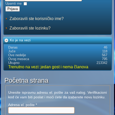
Upamti me
Prijava
Zaboravili ste korisničko ime?
Zaboravili ste lozinku?
Ko je na vezi
Danas
46
Juče
118
Ove nedelje
567
Ovog meseca
795
Ukupno
213342
Trenutno na vezi: jedan gost i nema članova
Početna strana
Unesite ispravnu adresu el. pošte za vaš nalog. Verifikacioni
kod će vam biti poslat i moći ćete da izaberete novu lozinku.
Adresa el. pošte
*